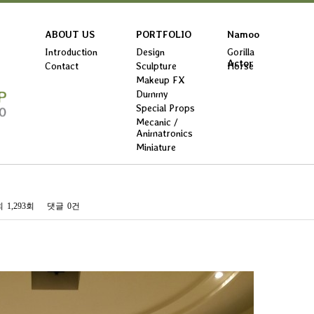
ABOUT US
PORTFOLIO
Namoo
Introduction
Design
Gorilla
Actor
Contact
Sculpture
Horse
Makeup FX
Dummy
Special Props
Mecanic /
Animatronics
Miniature
회
1,293회
댓글
0건