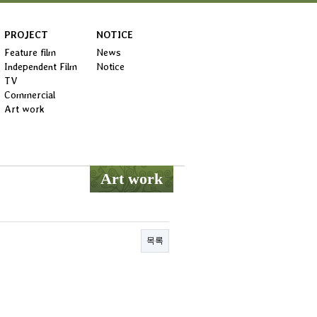
PROJECT
NOTICE
Feature film
News
Independent Film
Notice
TV
Commercial
Art work
Art work
목록