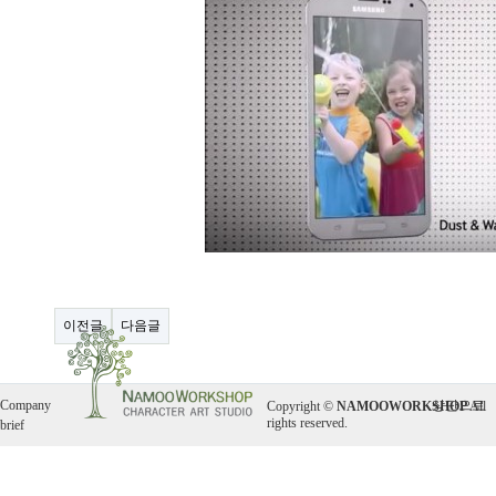
이전글
다음글
Company
상단으로
Copyright ©
NAMOOWORKSHOP
All
rights reserved.
brief