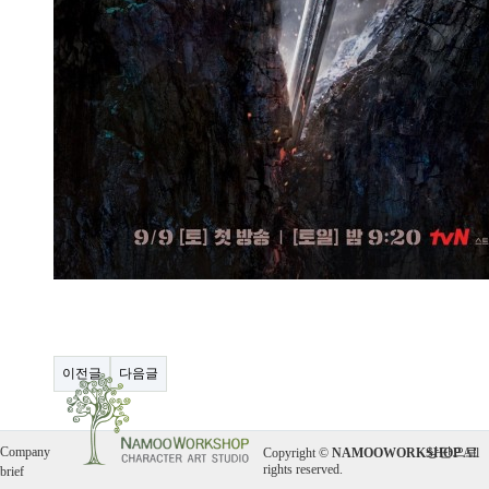
이전글
다음글
Company
상단으로
Copyright ©
NAMOOWORKSHOP
All
rights reserved.
brief