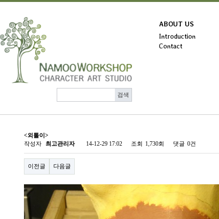
ABOUT US
Introduction
Contact
<외톨이>
작성자
최고관리자
14-12-29 17:02
조회
1,730회
댓글
0건
이전글
다음글